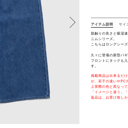
アイテム説明
サイ
肌触りの良さと吸湿速
ニムシリーズ。
こちらはロングシーズ
久々に登場の新型バギ
フロントにタックも入
す。
掲載商品は出来るだけ
が、若干の違いやPC
上実際の色と異なって
「イメージと違う」「
返品は、お受け致しか