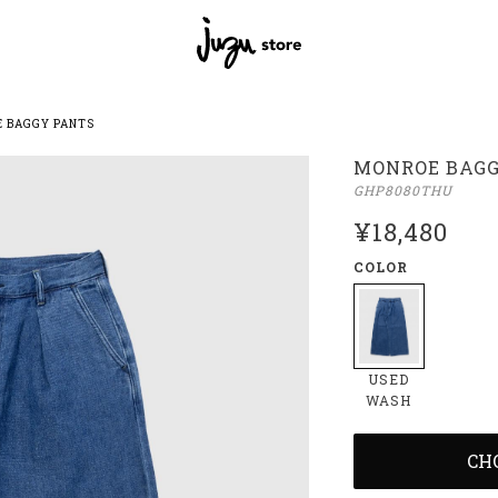
 BAGGY PANTS
MONROE BAGG
GHP8080THU
¥18,480
COLOR
USED
WASH
CH