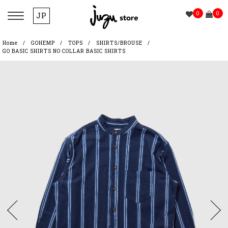
0
0
JP
Home
GOHEMP
TOPS
SHIRTS/BROUSE
GO BASIC SHIRTS NO COLLAR BASIC SHIRTS