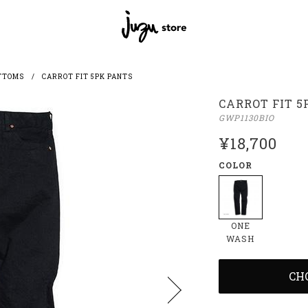
TTOMS
CARROT FIT 5PK PANTS
CARROT FIT 5
GWP1130BIO
¥18,700
COLOR
ONE
WASH
CH