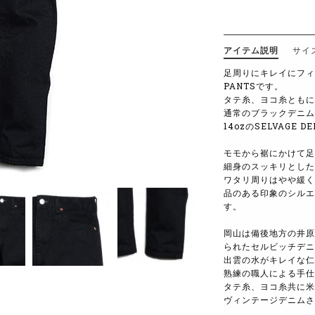
アイテム説明
サイ
足周りにキレイにフィッ
PANTSです。
タテ糸、ヨコ糸ともに
通常のブラックデニム
14ozのSELVAGE
モモから裾にかけて足
細身のスッキリとした
ワタリ周りはやや緩く
品のある印象のシルエ
す。
岡山は備後地方の井原
られたセルビッチデニ
出雲の水がキレイな仁
熟練の職人による手仕
タテ糸、ヨコ糸共に米
ヴィンテージデニムさ