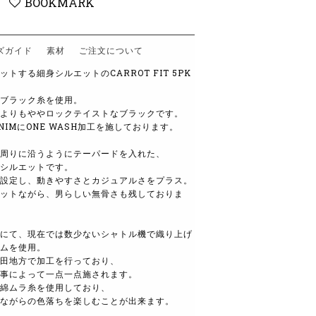
BOOKMARK
ズガイド
素材
ご注文について
トする細身シルエットのCARROT FIT 5PK
ブラック糸を使用。
よりもややロックテイストなブラックです。
 DENIMにONE WASH加工を施しております。
周りに沿うようにテーパードを入れた、
シルエットです。
設定し、動きやすさとカジュアルさをプラス。
ットながら、男らしい無骨さも残しておりま
にて、現在では数少ないシャトル機で織り上げ
ムを使用。
田地方で加工を行っており、
事によって一点一点施されます。
綿ムラ糸を使用しており、
ながらの色落ちを楽しむことが出来ます。