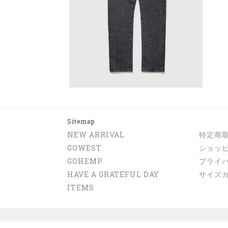
Sitemap
NEW ARRIVAL
特定商
GOWEST
ショッ
GOHEMP
プライ
HAVE A GRATEFUL DAY
サイズ
ITEMS