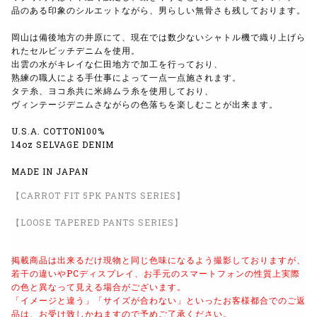
品のある印象のシルエットながら、男らしい無骨さも残しております。
岡山は備後地方の井原にて、現在では数少ないシャトル機で織り上げら
れたセルビッチデニムを使用。
出雲の水がキレイな仁田地方で加工を行っており、
熟練の職人による手仕事によって一点一点施されます。
タテ糸、ヨコ糸共に米綿ムラ糸を使用しており、
ヴィンテージデニムさながらの色落ちを楽しむことが出来ます。
U.S.A. COTTON100%
14oz SELVAGE DENIM
MADE IN JAPAN
【CARROT FIT 5PK PANTS SERIES】
【LOOSE TAPERED PANTS SERIES】
掲載商品は出来るだけ現物と同じ色味になるよう
撮影しておりますが、
若干の違いやPCディスプレイ、
お手元のスマートフォンの性質上実際
の色と異なって見える場合がございます。
「イメージと違う」「サイズが合わない」といったお客様都合でのご返
品は、
お受け致しかねますので予めご了承ください。