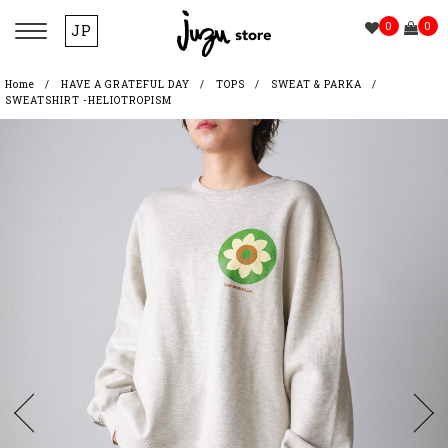
0
0
JP
Home
HAVE A GRATEFUL DAY
TOPS
SWEAT & PARKA
SWEATSHIRT -HELIOTROPISM