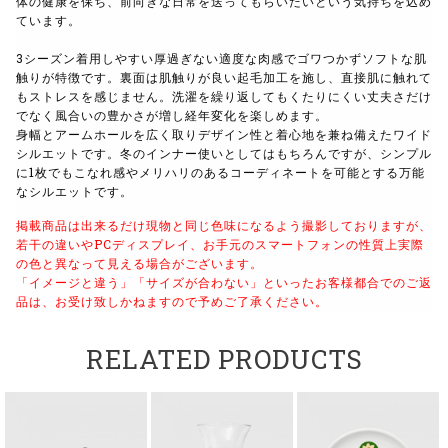
体の健康を保ち、前向きな日常を送ってもらいたいという気持ちを込め
ています。
3シーズン着用しやすい厚過ぎない適度な肉感でゴワつかずソフトな肌
触りが特徴です。裏面は肌触りが良い起毛加工を施し、直接肌に触れて
もストレスを感じません。洗濯を繰り返してもくたりにくい丈夫さだけ
でなく風合いの豊かさが増し経年変化を楽しめます。
身幅とアームホールを広く取りデザイン性と着心地を兼ね備えたワイド
シルエットです。冬のインナー使いとしてはもちろんですが、シンプル
に1枚でもこなれ感やメリハリのあるコーディネートを可能とする万能
なシルエットです。
掲載商品は出来るだけ現物と同じ色味になるよう撮影しておりますが、
若干の違いやPCディスプレイ、お手元のスマートフォンの性質上実際
の色と異なって見える場合がございます。
「イメージと違う」「サイズが合わない」といったお客様都合でのご返
品は、お受け致しかねますので予めご了承ください。
RELATED PRODUCTS