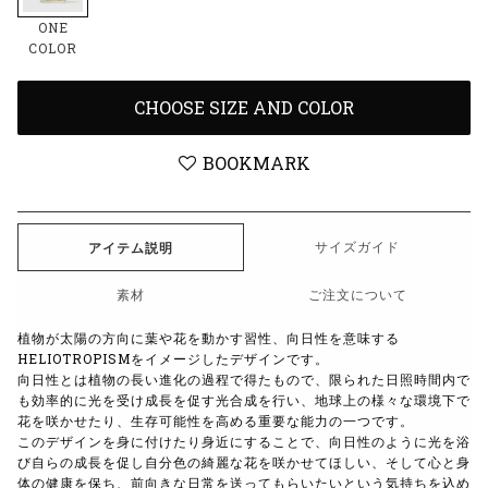
ONE
COLOR
CHOOSE SIZE AND COLOR
BOOKMARK
サイズガイド
アイテム説明
素材
ご注文について
植物が太陽の方向に葉や花を動かす習性、向日性を意味する
HELIOTROPISMをイメージしたデザインです。
向日性とは植物の長い進化の過程で得たもので、限られた日照時間内で
も効率的に光を受け成長を促す光合成を行い、地球上の様々な環境下で
花を咲かせたり、生存可能性を高める重要な能力の一つです。
このデザインを身に付けたり身近にすることで、向日性のように光を浴
び自らの成長を促し自分色の綺麗な花を咲かせてほしい、そして心と身
体の健康を保ち、前向きな日常を送ってもらいたいという気持ちを込め