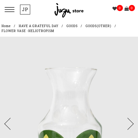
0
0
JP
Home
HAVE A GRATEFUL DAY
GOODS
GOODS(OTHER)
FLOWER VASE -HELIOTROPISM