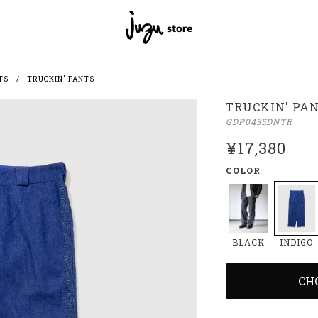
TS
TRUCKIN' PANTS
TRUCKIN' PA
GDP0435DNTR
¥17,380
COLOR
INDIGO
BLACK
CH