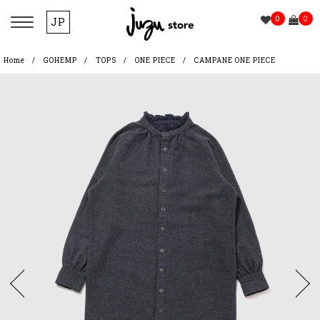
0
0
JP
Home
GOHEMP
TOPS
ONE PIECE
CAMPANE ONE PIECE