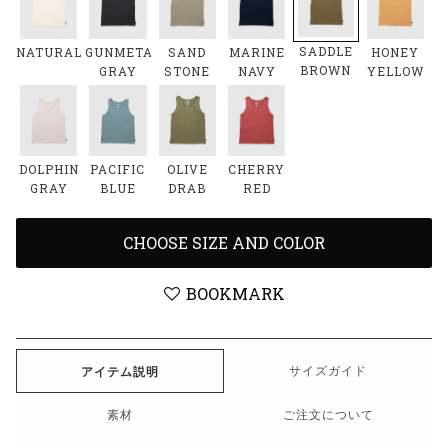
SADDLE
NATURAL
GUNMETAL
SAND
MARINE
HONEY
BROWN
GRAY
STONE
NAVY
YELLOW
DOLPHIN
PACIFIC
OLIVE
CHERRY
GRAY
BLUE
DRAB
RED
CHOOSE SIZE AND COLOR
BOOKMARK
サイズガイド
アイテム説明
素材
ご注文について