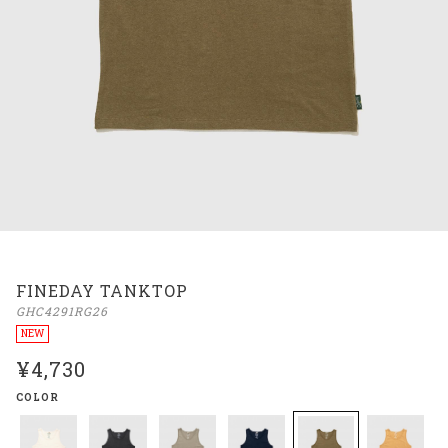
FINEDAY TANKTOP
GHC4291RG26
NEW
¥4,730
COLOR