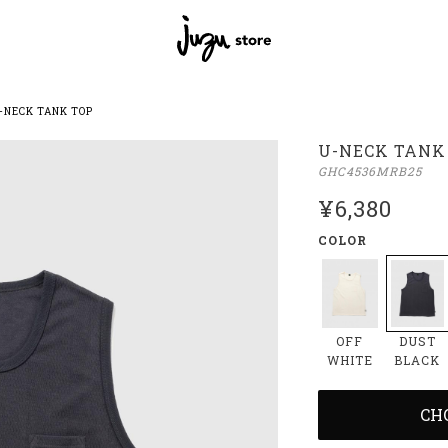
-NECK TANK TOP
U-NECK TANK
GHC4536MRB25
¥6,380
COLOR
DUST
OFF
BLACK
WHITE
CH