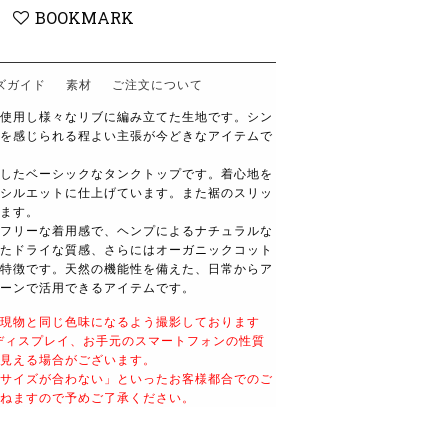
BOOKMARK
ズガイド
素材
ご注文について
使用し様々なリブに編み立てた生地です。シン
を感じられる程よい主張が今どきなアイテムで
したベーシックなタンクトップです。着心地を
シルエットに仕上げています。また裾のスリッ
ます。
フリーな着用感で、ヘンプによるナチュラルな
たドライな質感、さらにはオーガニックコット
特徴です。天然の機能性を備えた、日常からア
ーンで活用できるアイテムです。
現物と同じ色味になるよう撮影しております
ディスプレイ、お手元のスマートフォンの性質
見える場合がございます。
サイズが合わない」といったお客様都合でのご
ねますので予めご了承ください。