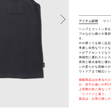
アイテム説明
サイ
ヘンプとコットン糸を
プルながら織りや素材
す。
やや襟ぐりを狭く設定
考慮し自然なワイドな
トがアクセントとなり
伸縮性に優れストレス
表情と吸水速乾に優れ
ンの柔らかな肌触りが
ウトドアまで幅広いシ
掲載商品は出来るだけ
が、若干の違いやPC
上実際の色と異なって
「イメージと違う」「
返品は、お受け致しか