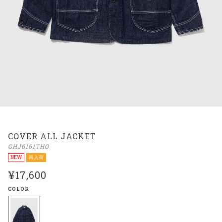
COVER ALL JACKET
GHJ6161THO
NEW
再入荷
¥17,600
COLOR