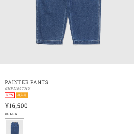
PAINTER PANTS
GHP1186THU
NEW
再入荷
¥16,500
COLOR