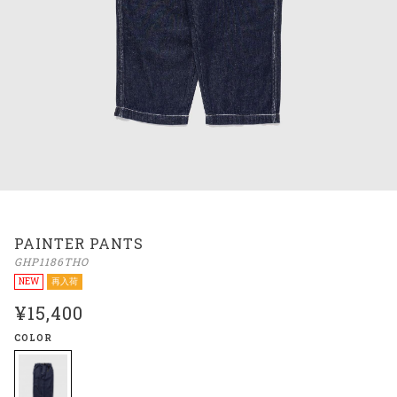
PAINTER PANTS
GHP1186THO
NEW
再入荷
¥15,400
COLOR