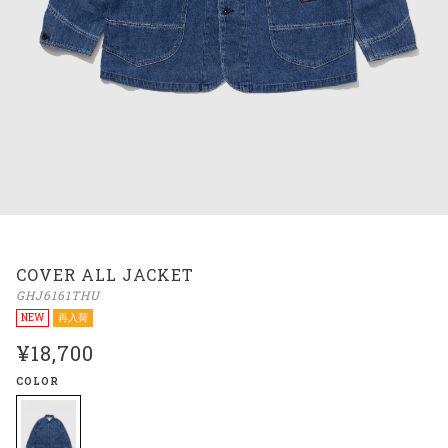
COVER ALL JACKET
GHJ6161THU
NEW
再入荷
¥18,700
COLOR