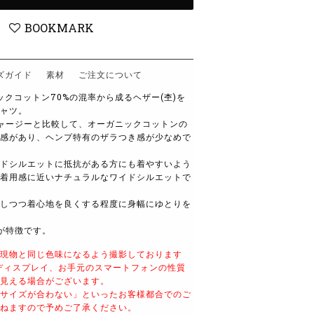
BOOKMARK
ズガイド
素材
ご注文について
ックコットン
70%
の混率から成るヘザー
(
杢
)
を
ャツ。
ャージーと比較して、オーガニックコットンの
感があり、ヘンプ特有のザラつき感が少なめで
ドシルエットに抵抗がある方にも着やすいよう
着用感に近いナチュラルなワイドシルエットで
しつつ着心地を良くする程度に身幅にゆとりを
が特徴です。
現物と同じ色味になるよう撮影しております
ディスプレイ、お手元のスマートフォンの性質
見える場合がございます。
サイズが合わない」といったお客様都合でのご
ねますので予めご了承ください。