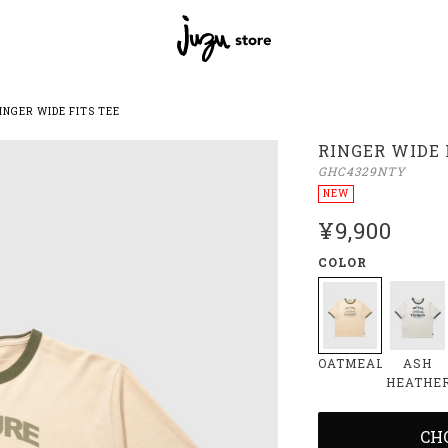
INGER WIDE FITS TEE
RINGER WIDE 
GHC4329NTY
NEW
¥9,900
COLOR
OATMEAL
ASH
HEATHE
CH