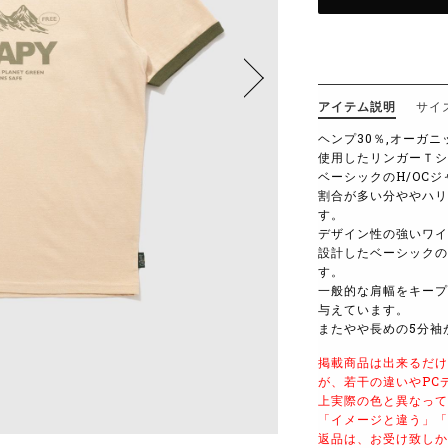
アイテム説明
サイ
ヘンプ
30
％,オーガニ
使用したリンガーＴシ
ベーシックの
H/OC
ジ
割合が多い分ややハリ
す。
デザイン性の強いワイ
設計したベーシックの
す。
一般的な肩幅をキープ
与えています。
またやや長めの
5
分袖
掲載商品は出来るだけ
が、若干の違いやPC
上実際の色と異なって
「イメージと違う」「
返品は、お受け致しか