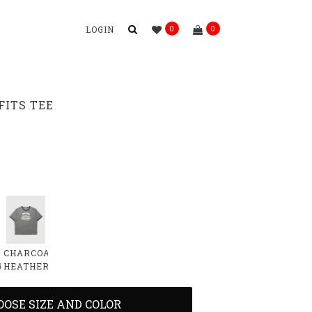
0
0
LOGIN
FITS TEE
CHARCOAL
R
HEATHER
OOSE SIZE AND COLOR