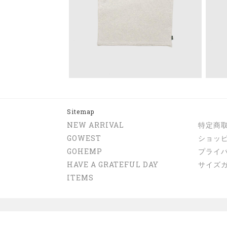
Sitemap
NEW ARRIVAL
特定商
GOWEST
ショッ
GOHEMP
プライ
HAVE A GRATEFUL DAY
サイズ
ITEMS