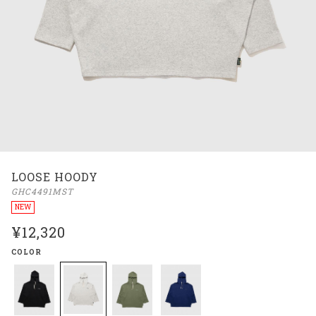
LOOSE HOODY
GHC4491MST
NEW
¥12,320
COLOR