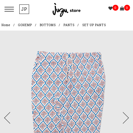
0
0
JP
Home
GOHEMP
BOTTOMS
PANTS
SET UP PANTS