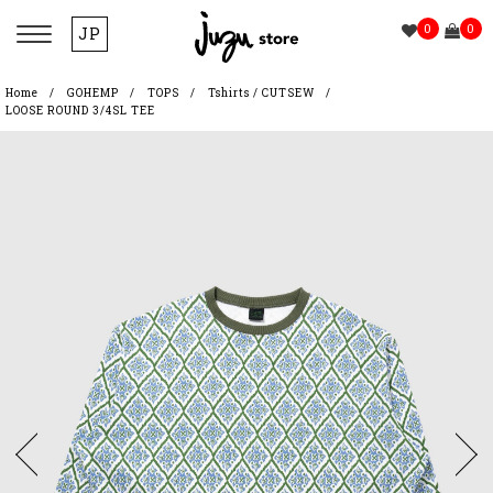
0
0
JP
Home
GOHEMP
TOPS
Tshirts / CUTSEW
LOOSE ROUND 3/4SL TEE