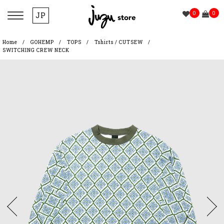
0
0
JP
Home
GOHEMP
TOPS
Tshirts / CUTSEW
SWITCHING CREW NECK