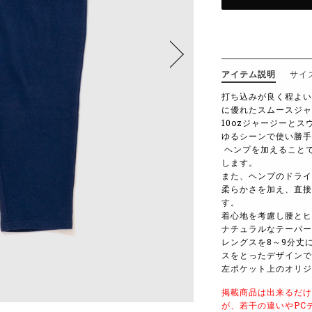
アイテム説明
サイ
打ち込みが良く程よい
に優れたスムースジャ
10ozジャージーと
ゆるシーンで使い勝手
ヘンプを加えること
します。
また、ヘンプのドライ
柔らかさを加え、直接
す。
着心地を考慮し腰とヒ
ナチュラルなテーパー
レングスを8～9分丈
スをとったデザインで
左ポケット上のオリジ
掲載商品は出来るだけ
が、若干の違いやPC