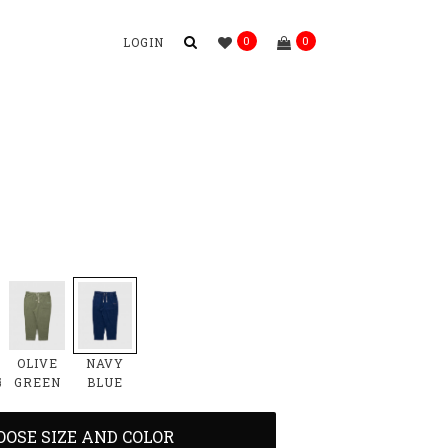
0
0
LOGIN
S
NAVY
OLIVE
BLUE
R
GREEN
OOSE SIZE AND COLOR