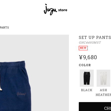
 PANTS
SET UP PANT
GHC4493MST
NEW
¥9,680
COLOR
BLACK
ASH
HEATHE
CH