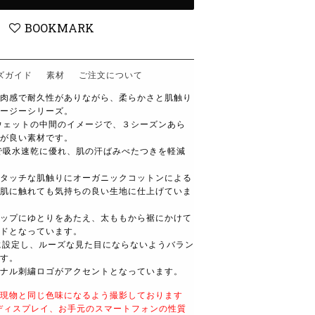
BOOKMARK
ズガイド
素材
ご注文について
肉感で耐久性がありながら、柔らかさと肌触り
ージーシリーズ。
スウェットの中間のイメージで、３シーズンあら
が良い素材です。
で吸水速乾に優れ、肌の汗ばみべたつきを軽減
タッチな肌触りにオーガニックコットンによる
肌に触れても気持ちの良い生地に仕上げていま
ップにゆとりをあたえ、太ももから裾にかけて
ドとなっています。
に設定し、ルーズな見た目にならないようバラン
す。
ナル刺繍ロゴがアクセントとなっています。
現物と同じ色味になるよう撮影しております
ディスプレイ、お手元のスマートフォンの性質