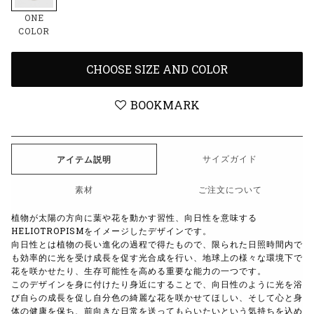
ONE
COLOR
CHOOSE SIZE AND COLOR
BOOKMARK
サイズガイド
アイテム説明
素材
ご注文について
植物が太陽の方向に葉や花を動かす習性、向日性を意味する
HELIOTROPISMをイメージしたデザインです。
向日性とは植物の長い進化の過程で得たもので、限られた日照時間内で
も効率的に光を受け成長を促す光合成を行い、地球上の様々な環境下で
花を咲かせたり、生存可能性を高める重要な能力の一つです。
このデザインを身に付けたり身近にすることで、向日性のように光を浴
び自らの成長を促し自分色の綺麗な花を咲かせてほしい、そして心と身
体の健康を保ち、前向きな日常を送ってもらいたいという気持ちを込め