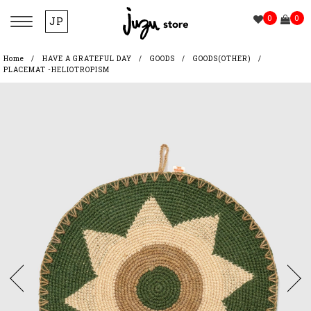
0
0
JP
Home
HAVE A GRATEFUL DAY
GOODS
GOODS(OTHER)
PLACEMAT -HELIOTROPISM