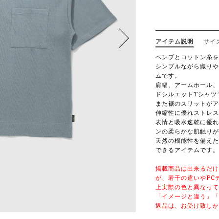
アイテム説明
サイ
ヘンプとコットン糸を
シンプルながら織りや
ムです。
肩幅、アームホール、
ドシルエットTシャツ
また裾のスリットがア
伸縮性に優れストレス
表情と吸水速乾に優れ
ンの柔らかな肌触りが
天然の機能性を備えた
できるアイテムです。
掲載商品は出来るだけ
が、若干の違いやPC
上実際の色と異なって
「イメージと違う」「
返品は、お受け致しか