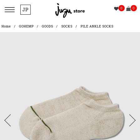
0
0
JP
Home
GOHEMP
GOODS
SOCKS
PILE ANKLE SOCKS