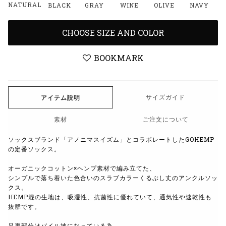
NATURAL
BLACK
GRAY
WINE
OLIVE
NAVY
CHOOSE SIZE AND COLOR
BOOKMARK
サイズガイド
アイテム説明
素材
ご注文について
ソックスブランド「アノニマスイズム」とコラボレートしたGOHEMP
の定番ソックス
。
オーガニックコットン×ヘンプ素材で編み立てた、
シンプルで落ち着いた色合いのスラブカラーくるぶし丈のアンクルソッ
クス。
HEMP混の生地は、吸湿性、抗菌性に優れていて、通気性や速乾性も
抜群です。
足裏部分はパイル地になっている為、