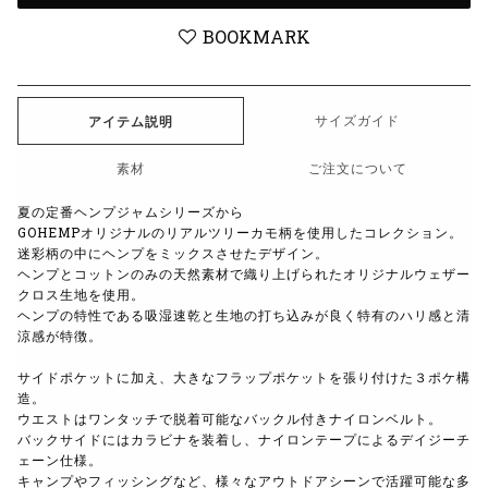
BOOKMARK
サイズガイド
アイテム説明
素材
ご注文について
夏の定番ヘンプジャムシリーズから
GOHEMPオリジナルのリアルツリーカモ柄を使用したコレクション。
迷彩柄の中にヘンプをミックスさせたデザイン。
ヘンプとコットンのみの天然素材で織り上げられたオリジナルウェザー
クロス生地を使用。
ヘンプの特性である吸湿速乾と生地の打ち込みが良く特有のハリ感と清
涼感が特徴。
サイドポケットに加え、大きなフラップポケットを張り付けた３ポケ構
造。
ウエストはワンタッチで脱着可能なバックル付きナイロンベルト。
バックサイドにはカラビナを装着し、ナイロンテープによるデイジーチ
ェーン仕様。
キャンプやフィッシングなど、様々なアウトドアシーンで活躍可能な多