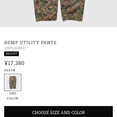
HEMP UTILITY PANTS
GHP1151RHC
SOLD OUT
¥17,380
COLOR
ONE
COLOR
CHOOSE SIZE AND COLOR